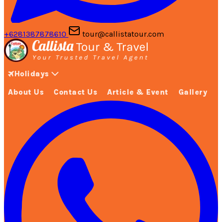
+6281387878610
tour@callistatour.com
Holidays
About Us
Contact Us
Article & Event
Gallery