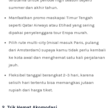
terutama untuk periode high season seperti
summer dan akhir tahun.
Manfaatkan promo maskapai Timur Tengah
seperti Qatar Airways atau Etihad yang sering
dipakai penyelenggara tour Eropa murah.
Pilih rute multi-city (misal masuk Paris, pulang
dari Amsterdam) supaya kamu tidak perlu kembali
ke kota awal dan menghemat satu kali perjalanan
jauh.
Fleksibel tanggal berangkat 2–3 hari, karena
selisih hari tertentu bisa memangkas jutaan
rupiah dari harga tiket.
2. Trik Hemat Akomodasi