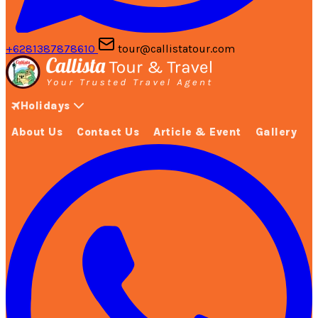
+6281387878610
tour@callistatour.com
Holidays
About Us
Contact Us
Article & Event
Gallery