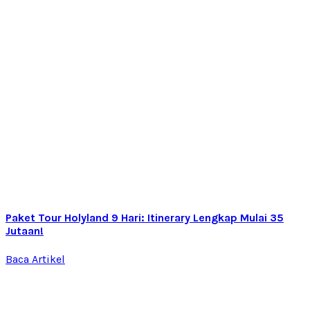
Paket Tour Holyland 9 Hari: Itinerary Lengkap Mulai 35
Jutaan!
Baca Artikel