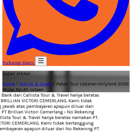
Hubungi Kami
Detail Artikel
Home
/
Article & Event
/
Paket Tour Lebaran Holyland 2026
Mulai Rp 45 Jutaan
ank dari Callista Tour & Travel hanya beratas
BRILLIAN VICTORI CEMERLANG. Kami tidak
jawab atas pembayaran apapun diluar dari
T Brillian Victori Cemerlang
•
No Rekening
lista Tour & Travel hanya beratas namakan PT.
CTORI CEMERLANG. Kami tidak bertanggung
embayaran apapun diluar dari No Rekening PT