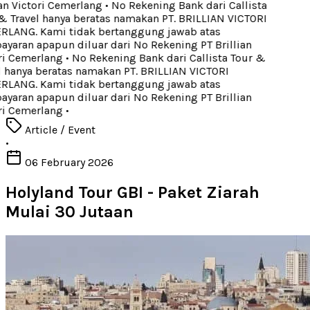
an Victori Cemerlang
•
No Rekening Bank dari Callista
 Travel hanya beratas namakan PT. BRILLIAN VICTORI
LANG. Kami tidak bertanggung jawab atas
aran apapun diluar dari No Rekening PT Brillian
ri Cemerlang
•
No Rekening Bank dari Callista Tour &
 hanya beratas namakan PT. BRILLIAN VICTORI
LANG. Kami tidak bertanggung jawab atas
aran apapun diluar dari No Rekening PT Brillian
ri Cemerlang
•
Article / Event
•
06 February 2026
Holyland Tour GBI - Paket Ziarah
Mulai 30 Jutaan