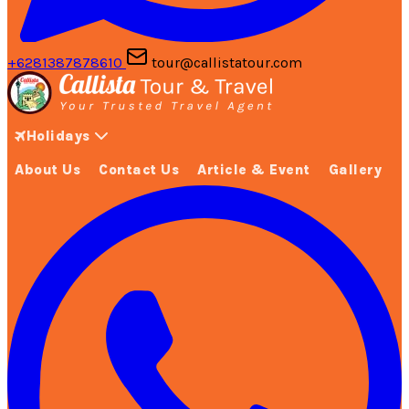
+6281387878610
tour@callistatour.com
Holidays
About Us
Contact Us
Article & Event
Gallery