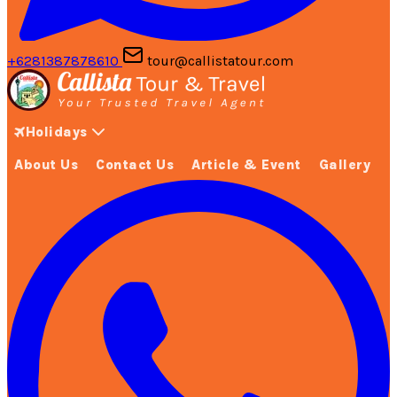
+6281387878610
tour@callistatour.com
Holidays
About Us
Contact Us
Article & Event
Gallery