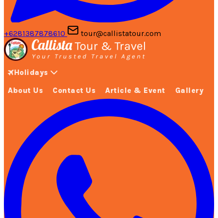
+6281387878610
tour@callistatour.com
Holidays
About Us
Contact Us
Article & Event
Gallery