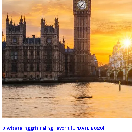
9 Wisata Inggris Paling Favorit [UPDATE 2026]