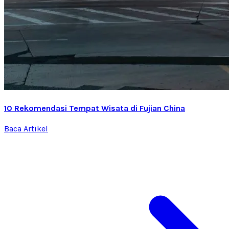
10 Rekomendasi Tempat Wisata di Fujian China
Baca Artikel