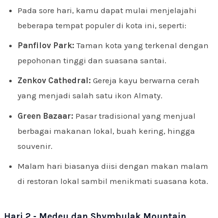
Pada sore hari, kamu dapat mulai menjelajahi
beberapa tempat populer di kota ini, seperti:
Panfilov Park:
Taman kota yang terkenal dengan
pepohonan tinggi dan suasana santai.
Zenkov Cathedral:
Gereja kayu berwarna cerah
yang menjadi salah satu ikon Almaty.
Green Bazaar:
Pasar tradisional yang menjual
berbagai makanan lokal, buah kering, hingga
souvenir.
Malam hari biasanya diisi dengan makan malam
di restoran lokal sambil menikmati suasana kota.
Hari 2 - Medeu dan Shymbulak Mountain