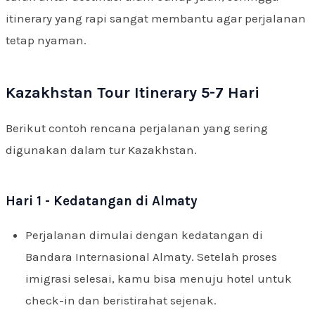
itinerary yang rapi sangat membantu agar perjalanan
tetap nyaman.
Kazakhstan Tour Itinerary 5-7 Hari
Berikut contoh rencana perjalanan yang sering
digunakan dalam tur Kazakhstan.
Hari 1 - Kedatangan di Almaty
Perjalanan dimulai dengan kedatangan di
Bandara Internasional Almaty. Setelah proses
imigrasi selesai, kamu bisa menuju hotel untuk
check-in dan beristirahat sejenak.