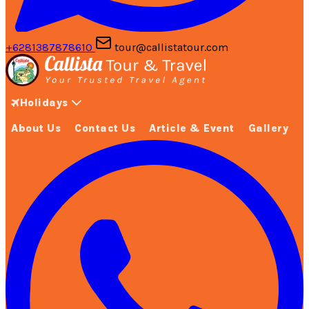
+6281387878610
tour@callistatour.com
Holidays
About Us
Contact Us
Article & Event
Gallery