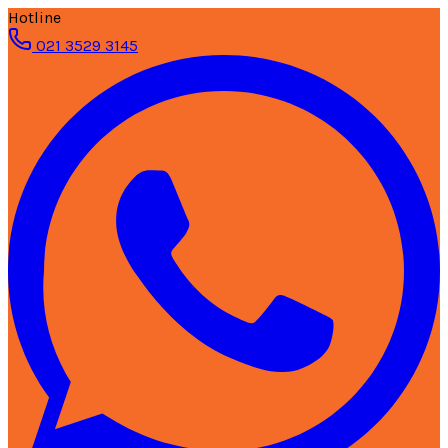
Hotline
021 3529 3145