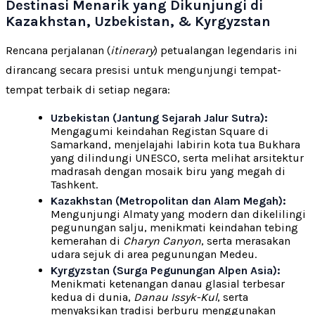
Destinasi Menarik yang Dikunjungi di
Kazakhstan, Uzbekistan, & Kyrgyzstan
Rencana perjalanan (
itinerary
) petualangan legendaris ini
dirancang secara presisi untuk mengunjungi tempat-
tempat terbaik di setiap negara:
Uzbekistan (Jantung Sejarah Jalur Sutra):
Mengagumi keindahan Registan Square di
Samarkand, menjelajahi labirin kota tua Bukhara
yang dilindungi UNESCO, serta melihat arsitektur
madrasah dengan mosaik biru yang megah di
Tashkent.
Kazakhstan (Metropolitan dan Alam Megah):
Mengunjungi Almaty yang modern dan dikelilingi
pegunungan salju, menikmati keindahan tebing
kemerahan di
Charyn Canyon
, serta merasakan
udara sejuk di area pegunungan Medeu.
Kyrgyzstan (Surga Pegunungan Alpen Asia):
Menikmati ketenangan danau glasial terbesar
kedua di dunia,
Danau Issyk-Kul
, serta
menyaksikan tradisi berburu menggunakan