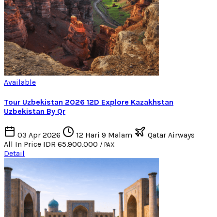
Available
Tour Uzbekistan 2026 12D Explore Kazakhstan
Uzbekistan By Qr
03 Apr 2026
12 Hari 9 Malam
Qatar Airways
All In Price
IDR 65.900.000
/ PAX
Detail