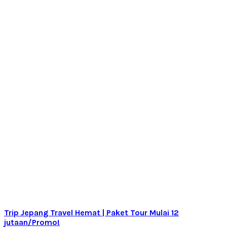
Trip Jepang Travel Hemat | Paket Tour Mulai 12
jutaan/Promo!