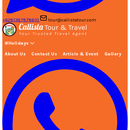
+6281387878610
tour@callistatour.com
Holidays
About Us
Contact Us
Article & Event
Gallery