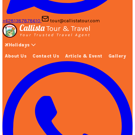
+6281387878610
tour@callistatour.com
Holidays
About Us
Contact Us
Article & Event
Gallery