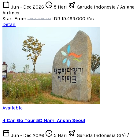
Jun - Dec 2026
5 Hari
Garuda Indonesia / Asiana
Airlines
Start From
IDR 19.499.000
/Pax
IDR 21.499.000
Detail
Available
4 Can Go Tour 5D Nami Ansan Seoul
Jun - Dec 2026
5 Hari
Garuda Indonesia (GA) /