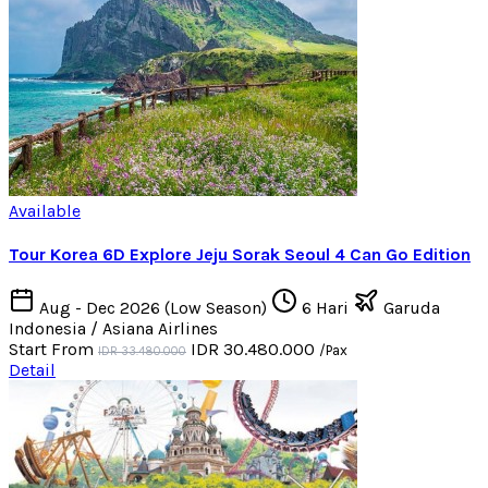
Available
Tour Korea 6D Explore Jeju Sorak Seoul 4 Can Go Edition
Aug - Dec 2026 (Low Season)
6 Hari
Garuda
Indonesia / Asiana Airlines
Start From
IDR 30.480.000
/Pax
IDR 33.480.000
Detail