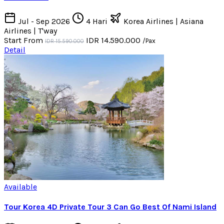
Jul - Sep 2026
4 Hari
Korea Airlines | Asiana
Airlines | T'way
Start From
IDR 14.590.000
/Pax
IDR 15.590.000
Detail
Available
Tour Korea 4D Private Tour 3 Can Go Best Of Nami Island