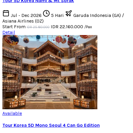
Tour 5D Korea Nami & Mt Sorak
Jul - Dec 2026
5 Hari
Garuda Indonesia (GA) /
Asiana Airlines (OZ)
Start From
IDR 22.160.000
/Pax
IDR 25.160.000
Detail
Available
Tour Korea 5D Mono Seoul 4 Can Go Edition