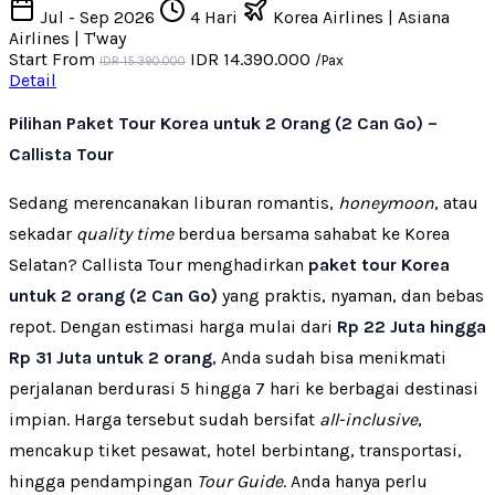
Jul - Sep 2026
4 Hari
Korea Airlines | Asiana
Airlines | T'way
Start From
IDR 14.390.000
/Pax
IDR 15.390.000
Detail
Pilihan Paket Tour Korea untuk 2 Orang (2 Can Go) –
Callista Tour
Sedang merencanakan liburan romantis,
honeymoon
, atau
sekadar
quality time
berdua bersama sahabat ke Korea
Selatan? Callista Tour menghadirkan
paket tour Korea
untuk 2 orang (2 Can Go)
yang praktis, nyaman, dan bebas
repot. Dengan estimasi harga mulai dari
Rp 22 Juta hingga
Rp 31 Juta untuk 2 orang
, Anda sudah bisa menikmati
perjalanan berdurasi 5 hingga 7 hari ke berbagai destinasi
impian. Harga tersebut sudah bersifat
all-inclusive
,
mencakup tiket pesawat, hotel berbintang, transportasi,
hingga pendampingan
Tour Guide
. Anda hanya perlu