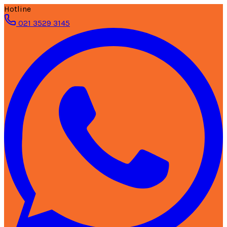
Hotline
021 3529 3145