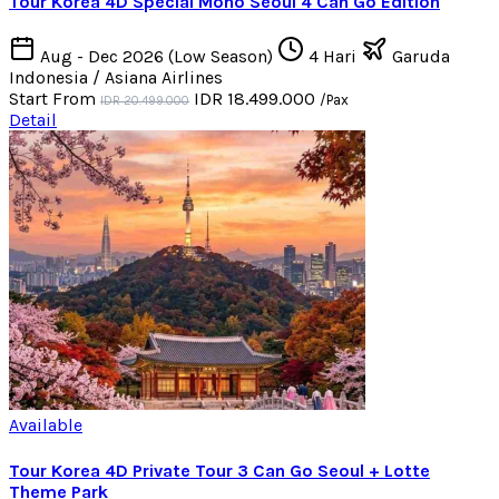
Tour Korea 4D Special Mono Seoul 4 Can Go Edition
Aug - Dec 2026 (Low Season)
4 Hari
Garuda
Indonesia / Asiana Airlines
Start From
IDR 18.499.000
/Pax
IDR 20.499.000
Detail
Available
Tour Korea 4D Private Tour 3 Can Go Seoul + Lotte
Theme Park