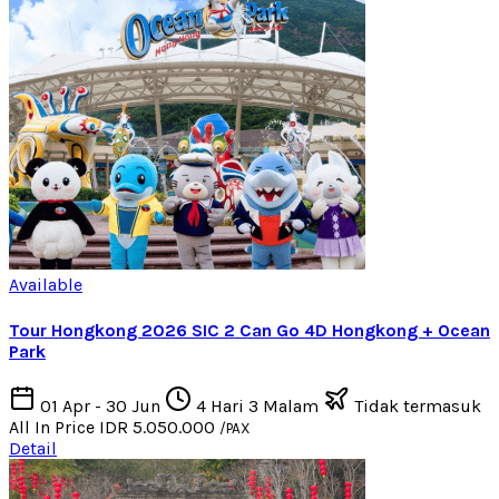
Available
Tour Hongkong 2026 SIC 2 Can Go 4D Hongkong + Ocean
Park
01 Apr - 30 Jun
4 Hari 3 Malam
Tidak termasuk
All In Price
IDR 5.050.000
/PAX
Detail