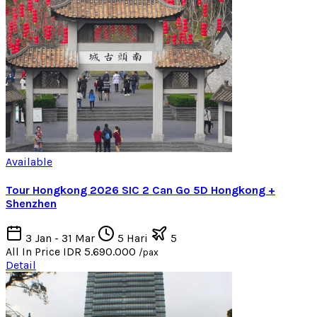
Available
Tour Hongkong 2026 SIC 2 Can Go 5D Hongkong +
Shenzhen
3 Jan - 31 Mar
5 Hari
5
All In Price
IDR 5.690.000
/pax
Detail