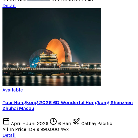
IDR 9.990.000
Detail
Available
Tour Hongkong 2026 6D Wonderful Hongkong Shenzhen
Zhuhai Macau
April - Juni 2026
6 Hari
Cathay Pacific
All In Price
IDR 9.990.000
/PAX
Detail