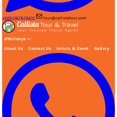
+6281387878610
tour@callistatour.com
Holidays
About Us
Contact Us
Article & Event
Gallery