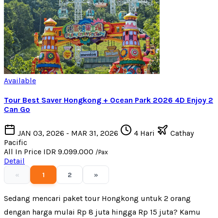
Available
Tour Best Saver Hongkong + Ocean Park 2026 4D Enjoy 2
Can Go
JAN 03, 2026 - MAR 31, 2026
4 Hari
Cathay
Pacific
All In Price
IDR 9.099.000
/Pax
Detail
«
1
2
»
Sedang mencari paket tour Hongkong untuk 2 orang
dengan harga mulai Rp 8 juta hingga Rp 15 juta? Kamu