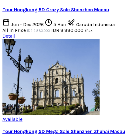
Tour Hongkong 5D Crazy Sale Shenzhen Macau
Jun - Dec 2026
5 Hari
Garuda Indonesia
All In Price
IDR 8.880.000
/Pax
IDR 9.880.000
Detail
Available
Tour Hongkong 5D Mega Sale Shenzhen Zhuhai Macau