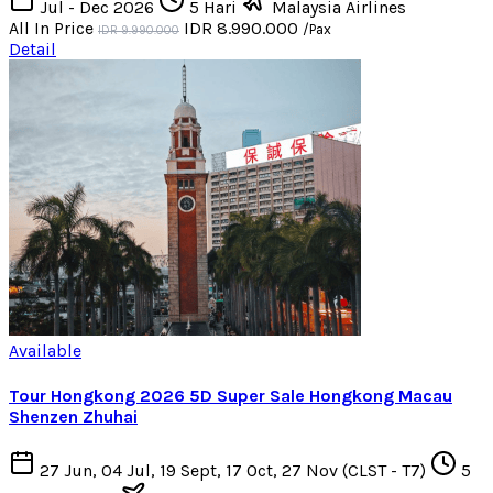
Jul - Dec 2026
5 Hari
Malaysia Airlines
All In Price
IDR 8.990.000
/Pax
IDR 9.990.000
Detail
Available
Tour Hongkong 2026 5D Super Sale Hongkong Macau
Shenzen Zhuhai
27 Jun, 04 Jul, 19 Sept, 17 Oct, 27 Nov (CLST - T7)
5