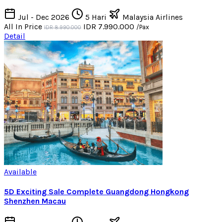
Jul - Dec 2026
5 Hari
Malaysia Airlines
All In Price
IDR 7.990.000
/Pax
IDR 8.990.000
Detail
Available
5D Exciting Sale Complete Guangdong Hongkong
Shenzhen Macau