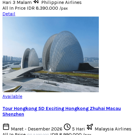
Hari 3 Malam
Philippine Airlines
All In Price
IDR 8.390.000
/pax
Detail
Available
Tour Hongkong 5D Exciting Hongkong Zhuhai Macau
Shenzhen
Maret - Desember 2026
5 Hari
Malaysia Airlines
All In Price
IDR 8.990.000
/pax