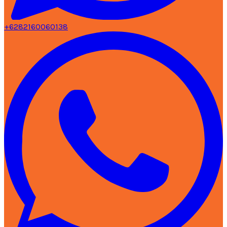
+6282160060138