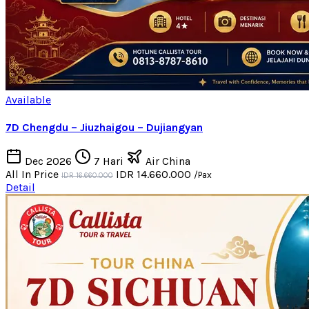
Available
7D Chengdu – Jiuzhaigou – Dujiangyan
Dec 2026
7 Hari
Air China
All In Price
IDR 14.660.000
/Pax
IDR 16.660.000
Detail