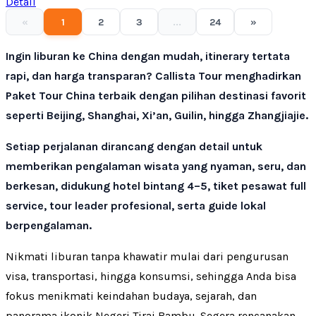
Detail
«
1
2
3
...
24
»
Ingin liburan ke China dengan mudah, itinerary tertata
rapi, dan harga transparan? Callista Tour menghadirkan
Paket Tour China terbaik dengan pilihan destinasi favorit
seperti Beijing, Shanghai, Xi’an, Guilin, hingga Zhangjiajie.
Setiap perjalanan dirancang dengan detail untuk
memberikan pengalaman wisata yang nyaman, seru, dan
berkesan, didukung hotel bintang 4–5, tiket pesawat full
service, tour leader profesional, serta guide lokal
berpengalaman.
Nikmati liburan tanpa khawatir mulai dari pengurusan
visa, transportasi, hingga konsumsi, sehingga Anda bisa
fokus menikmati keindahan budaya, sejarah, dan
panorama ikonik Negeri Tirai Bambu. Segera rencanakan