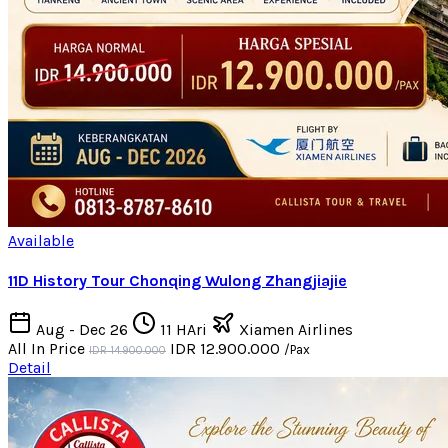
Available
11D History Tour Chonqing Wulong Zhangjiajie
Aug - Dec 26
11 HAri
Xiamen Airlines
All In Price
IDR 12.900.000
/Pax
IDR 14.900.000
Detail