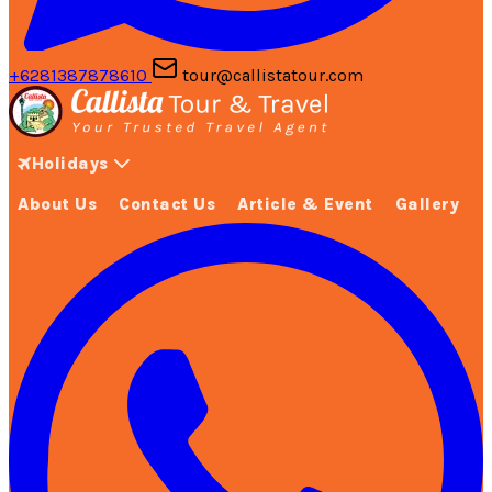
+6281387878610
tour@callistatour.com
Holidays
About Us
Contact Us
Article & Event
Gallery