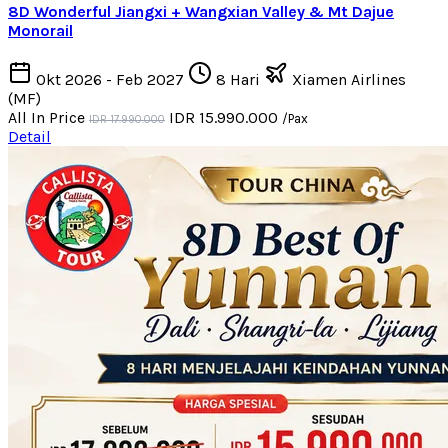
8D Wonderful Jiangxi + Wangxian Valley & Mt Dajue
Monorail
Okt 2026 - Feb 2027
8 Hari
Xiamen Airlines
(MF)
All In Price
IDR 15.990.000
/Pax
IDR 17.990.000
Detail