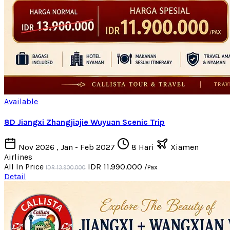
Available
8D Jiangxi Zhangjiajie Wuyuan Scenic Trip
Nov 2026 , Jan - Feb 2027
8 Hari
Xiamen
Airlines
All In Price
IDR 11.990.000
/Pax
IDR 13.900.000
Detail