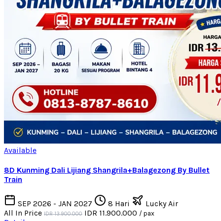
Available
8D Kunming Dali Lijiang Shangrila+Balagezong By Bullet
Train
SEP 2026 - JAN 2027
8 Hari
Lucky Air
All In Price
IDR 11.900.000
/ pax
IDR 13.900.000