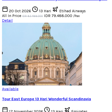
20 Oct 2026
13 Hari
Etihad Airways
All In Price
IDR 79.488.000
/Pax
IDR 82.488.000
Detail
Available
Tour East Europe 13 Hari Wonderful Scandinavia
17 November 2026
13 Hari
Emirates