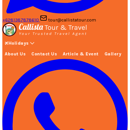
+6281387878610
tour@callistatour.com
Holidays
About Us
Contact Us
Article & Event
Gallery