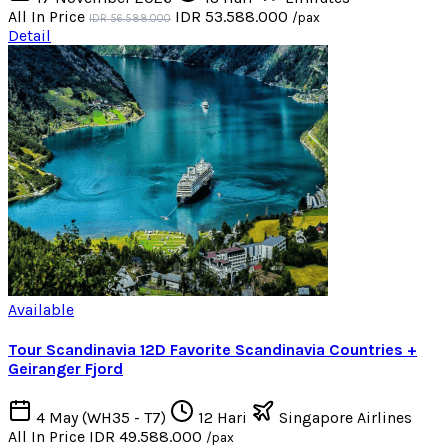
All In Price
IDR 53.588.000
/pax
IDR 56.588.000
Detail
Available
Tour Scandinavia 12D Favorite Scandinavia Countries +
Geiranger Fjord
4 May (WH35 - T7)
12 Hari
Singapore Airlines
All In Price
IDR 49.588.000
/pax