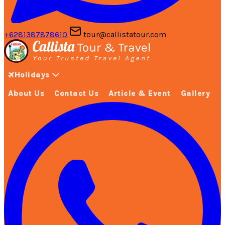
+6281387878610
tour@callistatour.com
Holidays
About Us
Contact Us
Article & Event
Gallery