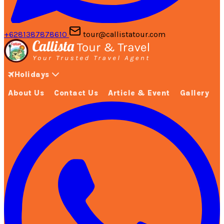
+6281387878610
tour@callistatour.com
Holidays
About Us
Contact Us
Article & Event
Gallery