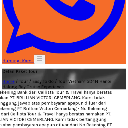
Hubungi Kami
Detail Paket Tour
Home
/
Tour
/
Easy To Go
/
Tour Vietnam 5D4N Hanoi
Halong Bay Cruise Experience
ening Bank dari Callista Tour & Travel hanya beratas
an PT. BRILLIAN VICTORI CEMERLANG. Kami tidak
nggung jawab atas pembayaran apapun diluar dari
ening PT Brillian Victori Cemerlang
•
No Rekening
ari Callista Tour & Travel hanya beratas namakan PT.
IAN VICTORI CEMERLANG. Kami tidak bertanggung
atas pembayaran apapun diluar dari No Rekening PT