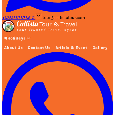
+6281387878610
tour@callistatour.com
Holidays
About Us
Contact Us
Article & Event
Gallery