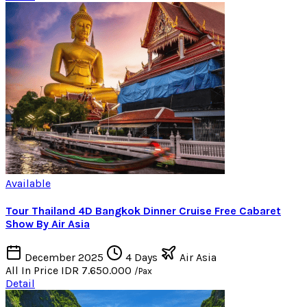
Available
Tour Thailand 4D Bangkok Dinner Cruise Free Cabaret
Show By Air Asia
December 2025
4 Days
Air Asia
All In Price
IDR 7.650.000
/Pax
Detail