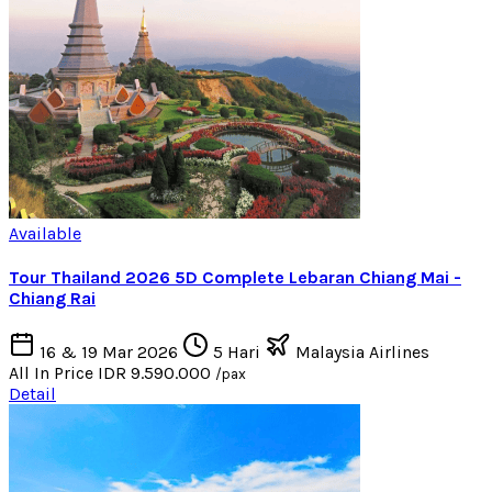
Available
Tour Thailand 2026 5D Complete Lebaran Chiang Mai -
Chiang Rai
16 & 19 Mar 2026
5 Hari
Malaysia Airlines
All In Price
IDR 9.590.000
/pax
Detail