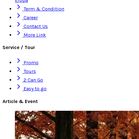
Eropa
Term & Condition
Career
Contact Us
More Link
Service / Tour
Promo
Tours
2 Can Go
Easy to go
Article & Event