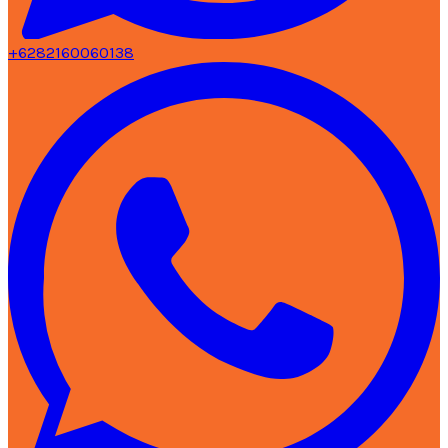
+6282160060138