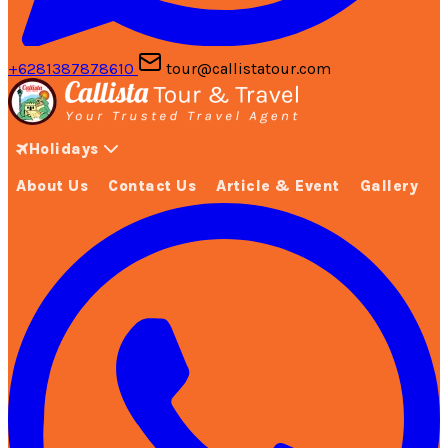
+6281387878610
tour@callistatour.com
Holidays
About Us
Contact Us
Article & Event
Gallery