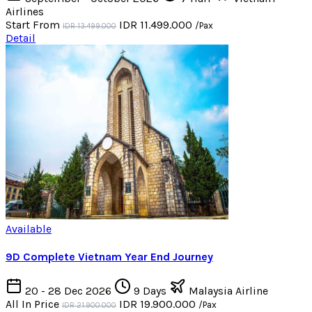
Airlines
Start From
IDR 11.499.000
/Pax
IDR 13.499.000
Detail
Available
9D Complete Vietnam Year End Journey
20 - 28 Dec 2026
9 Days
Malaysia Airline
All In Price
IDR 19.900.000
/Pax
IDR 21.900.000