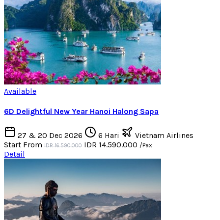
Available
6D Delightful New Year Hanoi Halong Sapa
27 & 20 Dec 2026
6 Hari
Vietnam Airlines
Start From
IDR 14.590.000
/Pax
IDR 16.590.000
Detail