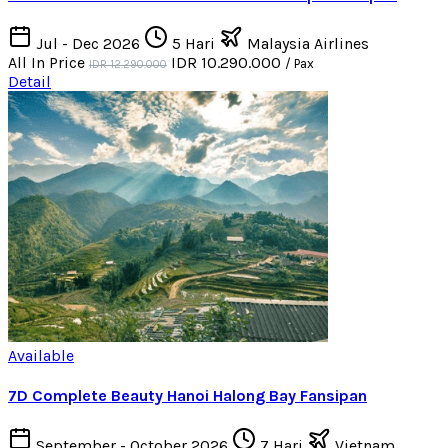
Jul - Dec 2026
5 Hari
Malaysia Airlines
All In Price
IDR 10.290.000
/ Pax
IDR 12.290.000
Detail
Available
7D Complete Beauty Hanoi Halong Bay Fansipan
September - October 2026
7 Hari
Vietnam