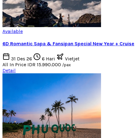
Available
6D Romantic Sapa & Fansipan Special New Year + Cruise
31 Des 26
6 Hari
Vietjet
All In Price
IDR 15.990.000
/pax
Detail