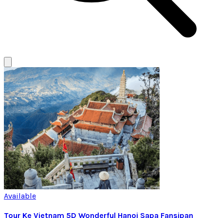
Available
Tour Ke Vietnam 5D Wonderful Hanoi Sapa Fansipan