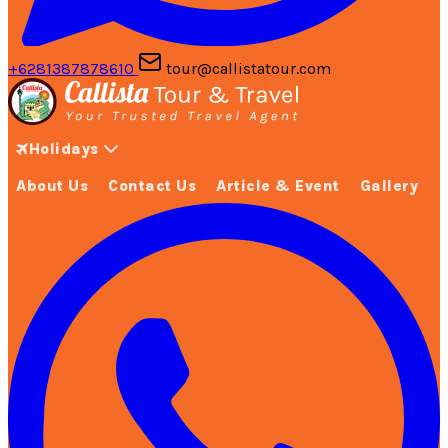
+6281387878610
tour@callistatour.com
Holidays
About Us
Contact Us
Article & Event
Gallery