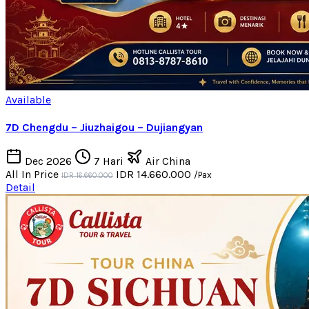
Available
7D Chengdu – Jiuzhaigou – Dujiangyan
Dec 2026
7 Hari
Air China
All In Price
IDR 14.660.000
/Pax
IDR 16.660.000
Detail