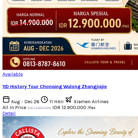
Available
11D History Tour Chonqing Wulong Zhangjiajie
Aug - Dec 26
11 HAri
Xiamen Airlines
All In Price
IDR 12.900.000
/Pax
IDR 14.900.000
Detail