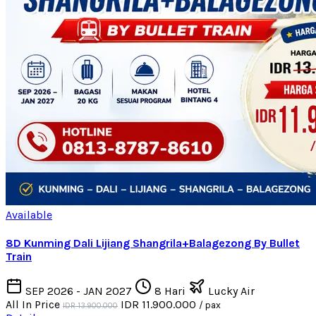
Available
8D Kunming Dali Lijiang Shangrila+Balagezong By Bullet
Train
SEP 2026 - JAN 2027
8 Hari
Lucky Air
All In Price
IDR 11.900.000
/ pax
IDR 13.900.000