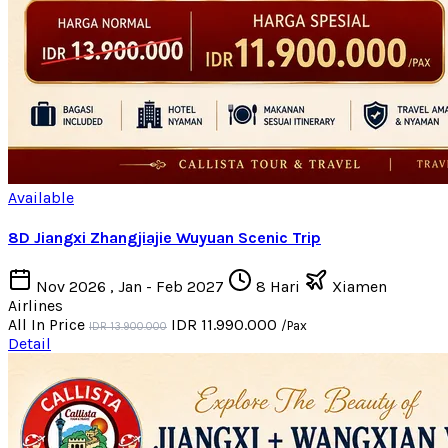
Available
8D Jiangxi Zhangjiajie Wuyuan Scenic Trip
Nov 2026 , Jan - Feb 2027
8 Hari
Xiamen
Airlines
All In Price
IDR 11.990.000
/Pax
IDR 13.900.000
Detail