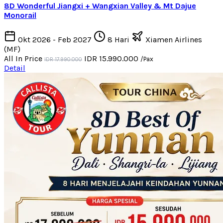
8D Wonderful Jiangxi + Wangxian Valley & Mt Dajue
Monorail
Okt 2026 - Feb 2027
8 Hari
Xiamen Airlines
(MF)
All In Price
IDR 15.990.000
/Pax
IDR 17.990.000
Detail