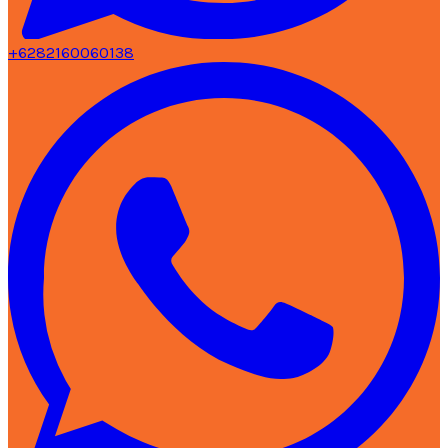
+6282160060138