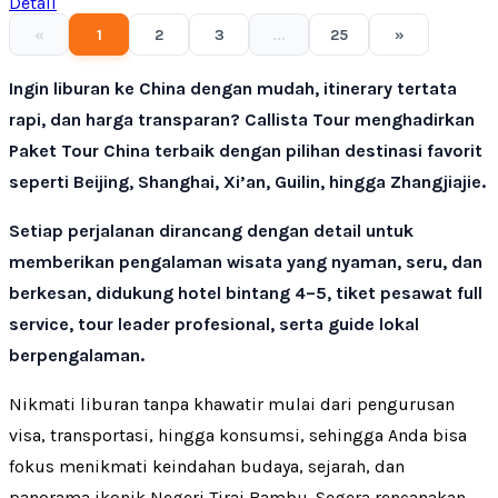
Detail
«
1
2
3
...
25
»
Ingin liburan ke China dengan mudah, itinerary tertata
rapi, dan harga transparan? Callista Tour menghadirkan
Paket Tour China terbaik dengan pilihan destinasi favorit
seperti Beijing, Shanghai, Xi’an, Guilin, hingga Zhangjiajie.
Setiap perjalanan dirancang dengan detail untuk
memberikan pengalaman wisata yang nyaman, seru, dan
berkesan, didukung hotel bintang 4–5, tiket pesawat full
service, tour leader profesional, serta guide lokal
berpengalaman.
Nikmati liburan tanpa khawatir mulai dari pengurusan
visa, transportasi, hingga konsumsi, sehingga Anda bisa
fokus menikmati keindahan budaya, sejarah, dan
panorama ikonik Negeri Tirai Bambu. Segera rencanakan