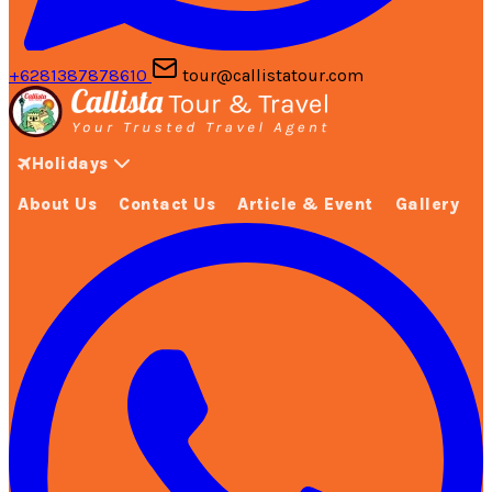
+6281387878610
tour@callistatour.com
Holidays
About Us
Contact Us
Article & Event
Gallery