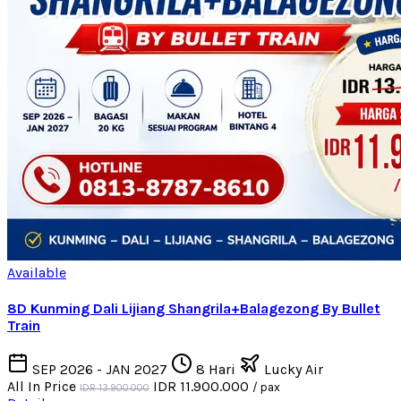
Available
8D Kunming Dali Lijiang Shangrila+Balagezong By Bullet
Train
SEP 2026 - JAN 2027
8 Hari
Lucky Air
All In Price
IDR 11.900.000
/ pax
IDR 13.900.000