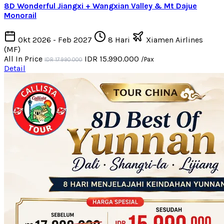
8D Wonderful Jiangxi + Wangxian Valley & Mt Dajue
Monorail
Okt 2026 - Feb 2027
8 Hari
Xiamen Airlines
(MF)
All In Price
IDR 15.990.000
/Pax
IDR 17.990.000
Detail