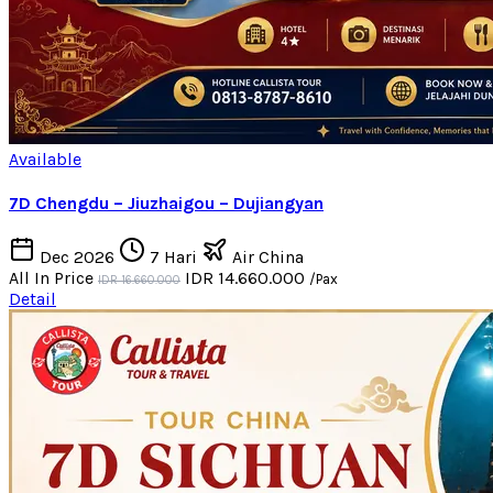
Available
7D Chengdu – Jiuzhaigou – Dujiangyan
Dec 2026
7 Hari
Air China
All In Price
IDR 14.660.000
/Pax
IDR 16.660.000
Detail