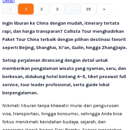
Detail
«
1
2
3
...
25
»
Ingin liburan ke China dengan mudah, itinerary tertata
rapi, dan harga transparan? Callista Tour menghadirkan
Paket Tour China terbaik dengan pilihan destinasi favorit
seperti Beijing, Shanghai, Xi’an, Guilin, hingga Zhangjiajie.
Setiap perjalanan dirancang dengan detail untuk
memberikan pengalaman wisata yang nyaman, seru, dan
berkesan, didukung hotel bintang 4–5, tiket pesawat full
service, tour leader profesional, serta guide lokal
berpengalaman.
Nikmati liburan tanpa khawatir mulai dari pengurusan
visa, transportasi, hingga konsumsi, sehingga Anda bisa
fokus menikmati keindahan budaya, sejarah, dan
panorama ikonik Negeri Tirai Bambu. Segera rencanakan