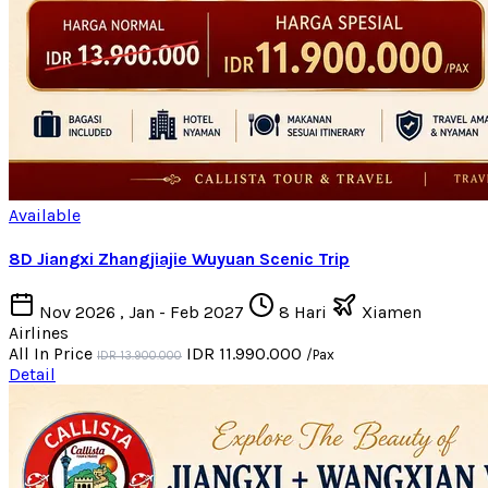
Available
8D Jiangxi Zhangjiajie Wuyuan Scenic Trip
Nov 2026 , Jan - Feb 2027
8 Hari
Xiamen
Airlines
All In Price
IDR 11.990.000
/Pax
IDR 13.900.000
Detail