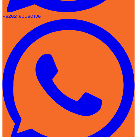
+6282160060138