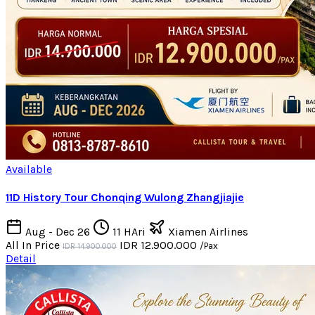
Available
11D History Tour Chonqing Wulong Zhangjiajie
Aug - Dec 26
11 HAri
Xiamen Airlines
All In Price
IDR 12.900.000
/Pax
IDR 14.900.000
Detail