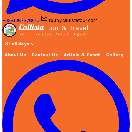
+6281387878610
tour@callistatour.com
Holidays
About Us
Contact Us
Article & Event
Gallery