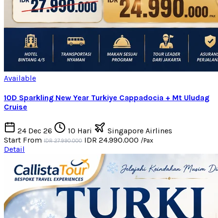
Available
10D Sparkling New Year Turkiye Cappadocia + Mt Uludag
Cruise
24 Dec 26
10 Hari
Singapore Airlines
Start From
IDR 24.990.000
/Pax
IDR 27.990.000
Detail