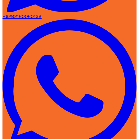
+6282160060138