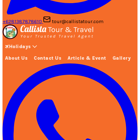
+6281387878610
tour@callistatour.com
Holidays
About Us
Contact Us
Article & Event
Gallery