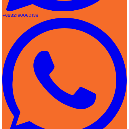
+6282160060138