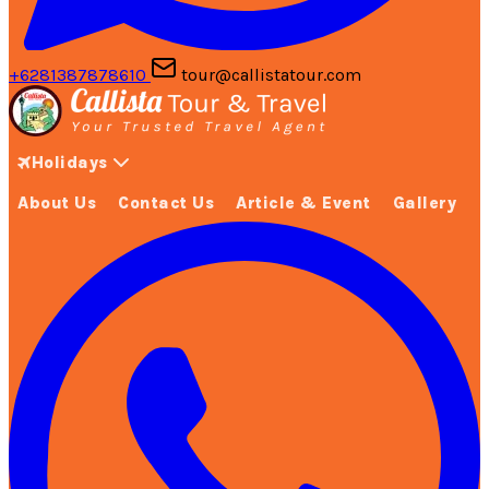
+6281387878610
tour@callistatour.com
Holidays
About Us
Contact Us
Article & Event
Gallery