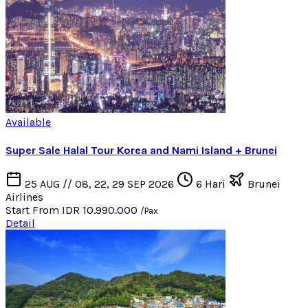
Available
Super Sale Halal Tour Korea and Nami Island + Brunei
25 AUG // 08, 22, 29 SEP 2026
6 Hari
Brunei
Airlines
Start From
IDR 10.990.000
/Pax
Detail