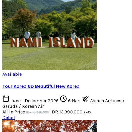
Available
Tour Korea 6D Beautiful New Korea
June - Desember 2026
6 Hari
Asiana Airlines /
Garuda / Korean Air
All In Price
IDR 13.990.000
/Pax
IDR 15.990.000
Detail