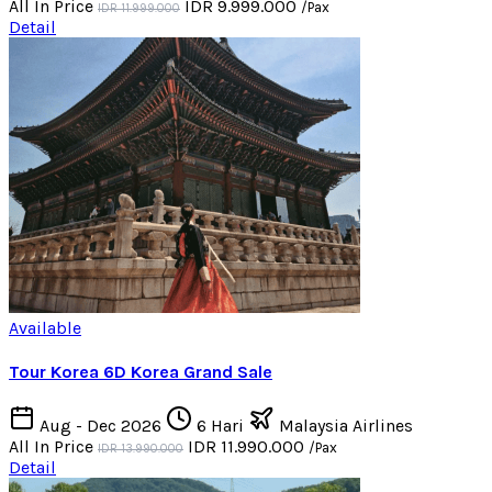
All In Price
IDR 9.999.000
/Pax
IDR 11.999.000
Detail
Available
Tour Korea 6D Korea Grand Sale
Aug - Dec 2026
6 Hari
Malaysia Airlines
All In Price
IDR 11.990.000
/Pax
IDR 13.990.000
Detail