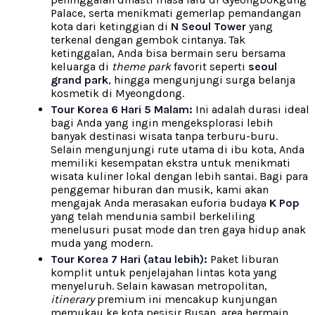
Palace, serta menikmati gemerlap pemandangan
kota dari ketinggian di
N Seoul Tower
yang
terkenal dengan gembok cintanya. Tak
ketinggalan, Anda bisa bermain seru bersama
keluarga di
theme park
favorit seperti
seoul
grand park
, hingga mengunjungi surga belanja
kosmetik di Myeongdong.
Tour Korea 6 Hari 5 Malam:
Ini adalah durasi ideal
bagi Anda yang ingin mengeksplorasi lebih
banyak destinasi wisata tanpa terburu-buru.
Selain mengunjungi rute utama di ibu kota, Anda
memiliki kesempatan ekstra untuk menikmati
wisata kuliner lokal dengan lebih santai. Bagi para
penggemar hiburan dan musik, kami akan
mengajak Anda merasakan euforia budaya
K Pop
yang telah mendunia sambil berkeliling
menelusuri pusat mode dan tren gaya hidup anak
muda yang modern.
Tour Korea 7 Hari (atau lebih):
Paket liburan
komplit untuk penjelajahan lintas kota yang
menyeluruh. Selain kawasan metropolitan,
itinerary
premium ini mencakup kunjungan
memukau ke kota pesisir Busan, area bermain