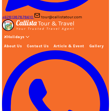
+6281387878610
tour@callistatour.com
Holidays
About Us
Contact Us
Article & Event
Gallery