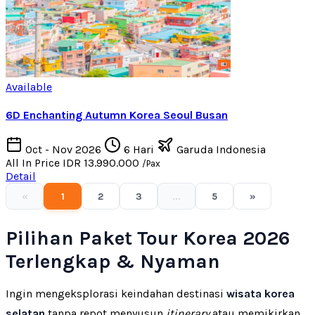
Available
6D Enchanting Autumn Korea Seoul Busan
Oct - Nov 2026
6 Hari
Garuda Indonesia
All In Price
IDR 13.990.000
/Pax
Detail
«
1
2
3
...
5
»
Pilihan Paket Tour Korea 2026
Terlengkap & Nyaman
Ingin mengeksplorasi keindahan destinasi
wisata korea
selatan
tanpa repot menyusun
itinerary
atau memikirkan