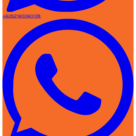
+6282160060138