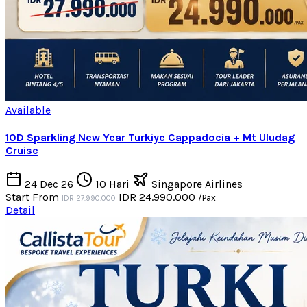
Available
10D Sparkling New Year Turkiye Cappadocia + Mt Uludag
Cruise
24 Dec 26
10 Hari
Singapore Airlines
Start From
IDR 24.990.000
/Pax
IDR 27.990.000
Detail