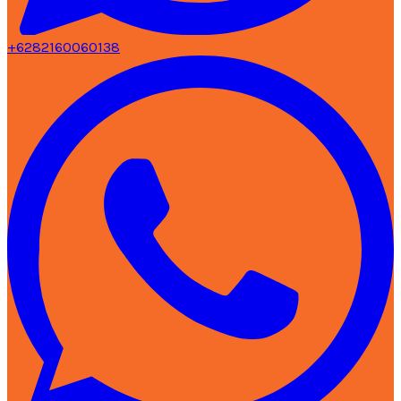
+6282160060138