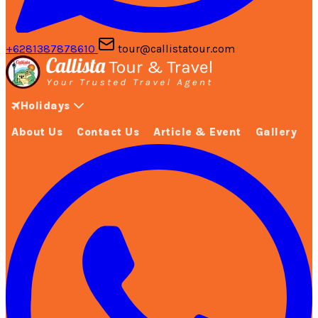
+6281387878610
tour@callistatour.com
Holidays
About Us
Contact Us
Article & Event
Gallery