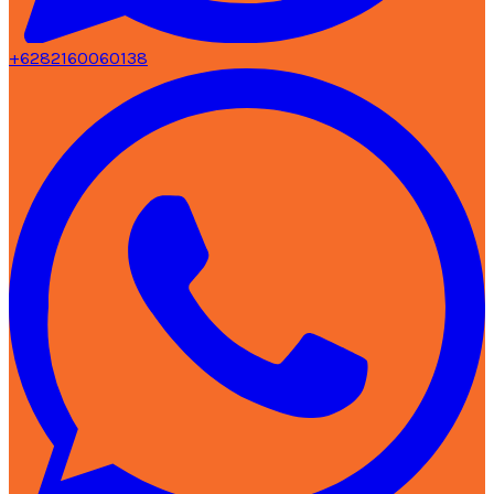
+6282160060138