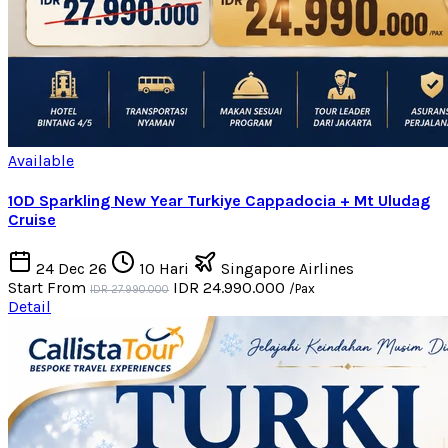
Available
10D Sparkling New Year Turkiye Cappadocia + Mt Uludag
Cruise
24 Dec 26
10 Hari
Singapore Airlines
Start From
IDR 24.990.000
/Pax
IDR 27.990.000
Detail