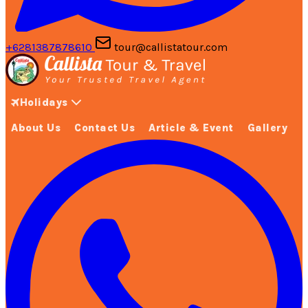
+6281387878610
tour@callistatour.com
Holidays
About Us
Contact Us
Article & Event
Gallery