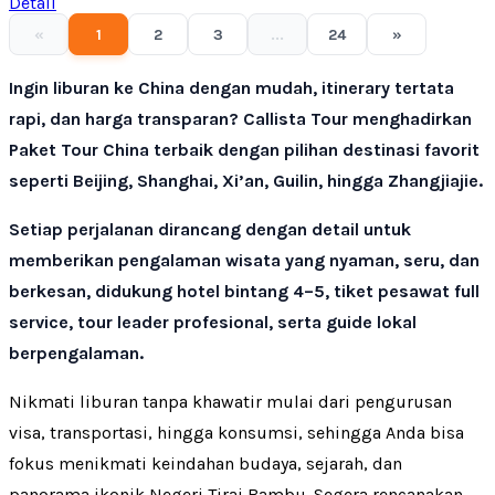
Detail
«
1
2
3
...
24
»
Ingin liburan ke China dengan mudah, itinerary tertata
rapi, dan harga transparan? Callista Tour menghadirkan
Paket Tour China terbaik dengan pilihan destinasi favorit
seperti Beijing, Shanghai, Xi’an, Guilin, hingga Zhangjiajie.
Setiap perjalanan dirancang dengan detail untuk
memberikan pengalaman wisata yang nyaman, seru, dan
berkesan, didukung hotel bintang 4–5, tiket pesawat full
service, tour leader profesional, serta guide lokal
berpengalaman.
Nikmati liburan tanpa khawatir mulai dari pengurusan
visa, transportasi, hingga konsumsi, sehingga Anda bisa
fokus menikmati keindahan budaya, sejarah, dan
panorama ikonik Negeri Tirai Bambu. Segera rencanakan