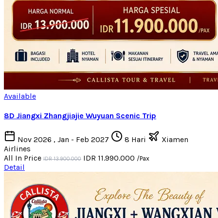
Available
8D Jiangxi Zhangjiajie Wuyuan Scenic Trip
Nov 2026 , Jan - Feb 2027
8 Hari
Xiamen
Airlines
All In Price
IDR 11.990.000
/Pax
IDR 13.900.000
Detail