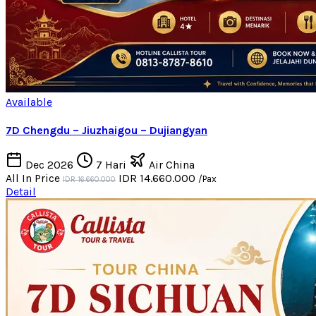
Available
7D Chengdu – Jiuzhaigou – Dujiangyan
Dec 2026
7 Hari
Air China
All In Price
IDR 14.660.000
/Pax
IDR 16.660.000
Detail