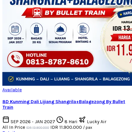
Available
8D Kunming Dali Lijiang Shangrila+Balagezong By Bullet
Train
SEP 2026 - JAN 2027
8 Hari
Lucky Air
All In Price
IDR 11.900.000
/ pax
IDR 13.900.000