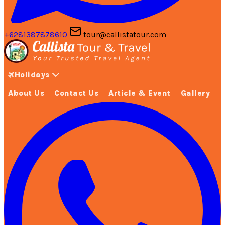
+6281387878610
tour@callistatour.com
Holidays
About Us
Contact Us
Article & Event
Gallery