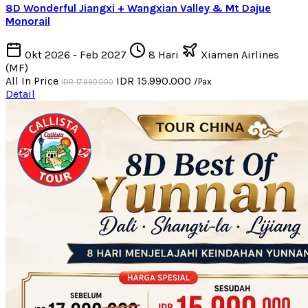
8D Wonderful Jiangxi + Wangxian Valley & Mt Dajue
Monorail
Okt 2026 - Feb 2027
8 Hari
Xiamen Airlines
(MF)
All In Price
IDR 15.990.000
/Pax
IDR 17.990.000
Detail