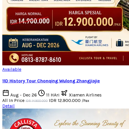
Available
11D History Tour Chonqing Wulong Zhangjiajie
Aug - Dec 26
11 HAri
Xiamen Airlines
All In Price
IDR 12.900.000
/Pax
IDR 14.900.000
Detail