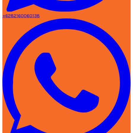
+6282160060138