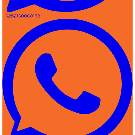
+6282160060138