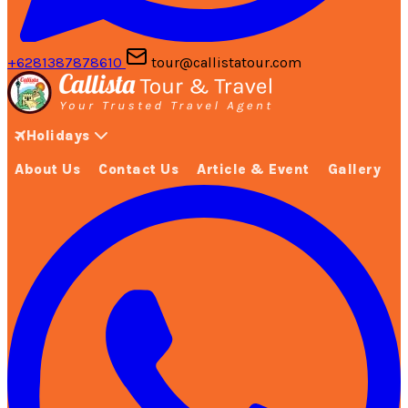
+6281387878610
tour@callistatour.com
Holidays
About Us
Contact Us
Article & Event
Gallery