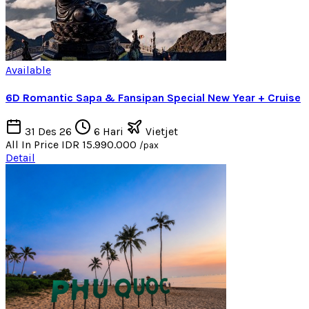
Available
6D Romantic Sapa & Fansipan Special New Year + Cruise
31 Des 26
6 Hari
Vietjet
All In Price
IDR 15.990.000
/pax
Detail