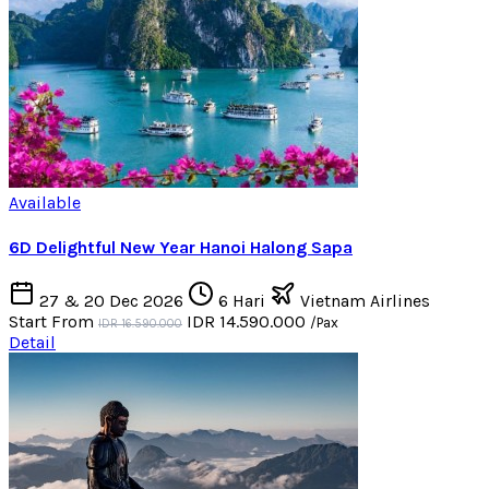
Available
6D Delightful New Year Hanoi Halong Sapa
27 & 20 Dec 2026
6 Hari
Vietnam Airlines
Start From
IDR 14.590.000
/Pax
IDR 16.590.000
Detail