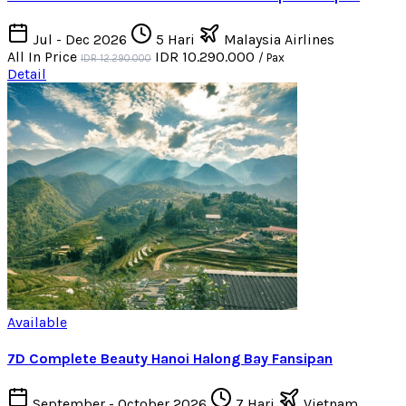
Jul - Dec 2026
5 Hari
Malaysia Airlines
All In Price
IDR 10.290.000
/ Pax
IDR 12.290.000
Detail
Available
7D Complete Beauty Hanoi Halong Bay Fansipan
September - October 2026
7 Hari
Vietnam