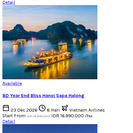
Detail
Available
8D Year End Bliss Hanoi Sapa Halong
23 Dec 2026
8 Hari
Vietnam Airlines
Start From
IDR 16.990.000
/Pax
IDR 18.990.000
Detail