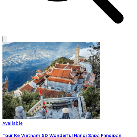
Available
Tour Ke Vietnam 5D Wonderful Hanoi Sapa Fansipan