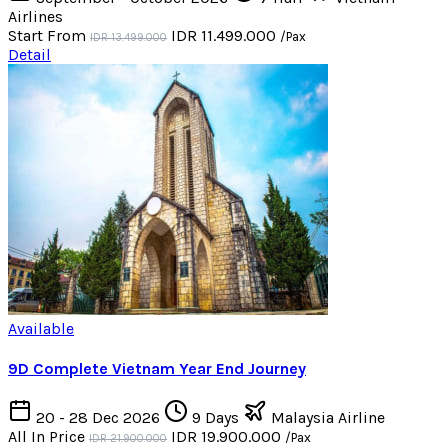
Airlines
Start From
IDR 11.499.000
/Pax
IDR 13.499.000
Detail
Available
9D Complete Vietnam Year End Journey
20 - 28 Dec 2026
9 Days
Malaysia Airline
All In Price
IDR 19.900.000
/Pax
IDR 21.900.000