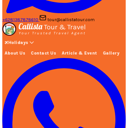
+6281387878610
tour@callistatour.com
Holidays
About Us
Contact Us
Article & Event
Gallery